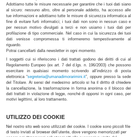
Adottiamo tutte le misure necessarie per garantire che i tuoi dati siano
al sicuro: nessuno altro, oltre al personale addetto, ha accesso alle
tue informazioni e adottiamo tutte le misure di sicurezza informatica al
fine di evitare furti informatici; i tuoi dati non sono in nessun caso e
per nessun motivo divulgati a terzi e non usiamo i tuoi dati per
profilazione di tipo commerciale. Nel caso in cui la sicurezza dei tuoi
dati venisse compromessa ti informeremo tempestivamente al
riguardo.
Potrai cancellarti dalla newsletter in ogni momento.
I soggetti cui si riferiscono i dati trattati godono dei diritti di cui al
Regolamento Europeo (ex art. 7 del d.lgs. n. 196/2003) che possono
esercitare in qualsiasi momento scrivendo all’indirizzo di posta
elettronica “
segreteria@umanadimorarimini.it
”, oppure presso la sede
Ai sensi del medesimo articolo si ha il diritto di chiedere
del Titolare.
la cancellazione, la trasformazione in forma anonima o il blocco dei
dati trattati in violazione di legge, nonché di opporsi in ogni caso, per
motivi legittimi, al loro trattamento.
UTILIZZO DEI COOKIE
Nel nostro sito web sono utilizzati dei cookie. I cookie sono piccoli file
di testo inviati al browser dell’utente, dove vengono memorizzati per