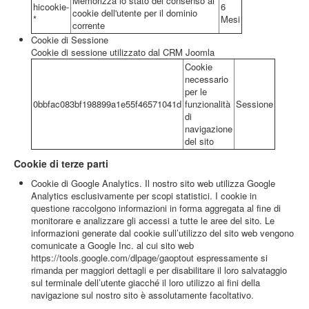
Memorizza lo stato del consenso ai
hicookie-
6
cookie dell'utente per il dominio
*
Mesi
corrente
Cookie di Sessione
Cookie di sessione utilizzato dal CRM Joomla
Cookie
necessario
per le
0bbfac083bf198899a1e55f46571041d
funzionalità
Sessione
di
navigazione
del sito
Cookie di terze parti
Cookie di Google Analytics. Il nostro sito web utilizza Google
Analytics esclusivamente per scopi statistici. I cookie in
questione raccolgono informazioni in forma aggregata al fine di
monitorare e analizzare gli accessi a tutte le aree del sito. Le
informazioni generate dal cookie sull’utilizzo del sito web vengono
comunicate a Google Inc. al cui sito web
https://tools.google.com/dlpage/gaoptout espressamente si
rimanda per maggiori dettagli e per disabilitare il loro salvataggio
sul terminale dell’utente giacché il loro utilizzo ai fini della
navigazione sul nostro sito è assolutamente facoltativo.