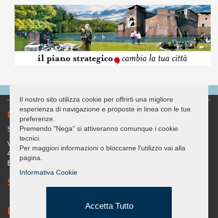
Il nostro sito utilizza cookie per offrirti una migliore
esperienza di navigazione e proposte in linea con le tue
Contatti
preferenze.
Premendo "Nega" si attiveranno comunque i cookie
Sede legale: c/o Casa delle Associazioni "G. Bracconi"
tecnici.
Via Covignano 238
Per maggiori informazioni o bloccarne l'utilizzo vai alla
47923 - Rimini (RN)
pagina.
Email: segreteria@umanadimorarimini.it
Informativa Cookie
Seguici su Facebook
Accetta Tutto
Link Utili