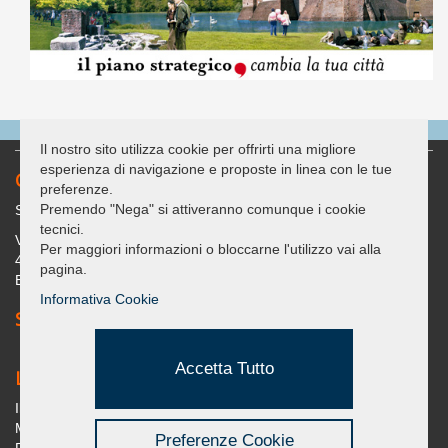
Il nostro sito utilizza cookie per offrirti una migliore
esperienza di navigazione e proposte in linea con le tue
Contatti
preferenze.
Premendo "Nega" si attiveranno comunque i cookie
Sede legale: c/o Casa delle Associazioni "G. Bracconi"
tecnici.
Via Covignano 238
Per maggiori informazioni o bloccarne l'utilizzo vai alla
47923 - Rimini (RN)
pagina.
Email: segreteria@umanadimorarimini.it
Informativa Cookie
Seguici su Facebook
Accetta Tutto
Link Utili
Il Meteo
Mountain Experience
Preferenze Cookie