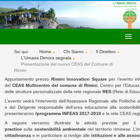
Toggl
navig
Sei qui:
Home
Chi Siamo
Il Direttivo
L'Umana Dimora segnala
Presentazione del nuovo CEAS del Comune di
Rimini
Appuntamento presso
Rimini Innovation Square
per l’evento in
del
CEAS Multicentro del comune di Rimini
, Centro per l’Educazi
delle strutture personalizzate della rete regionale
RES
(Rete di Educa
L’evento vedrà l’intervento dell’Assessore Regionale alle Politiche 
e del Dirigente responsabile dell’area educazione alla sostenibili
presenteranno il
programma INFEAS 2017-2019
e la rete CEAS regi
A seguire verranno illustrate le attività previste per
practice
sulla
sostenibilità ambientale
nel territorio riminese. L’
cittadinanza
e in particolare si rivolge alle
istituzioni e alle asso