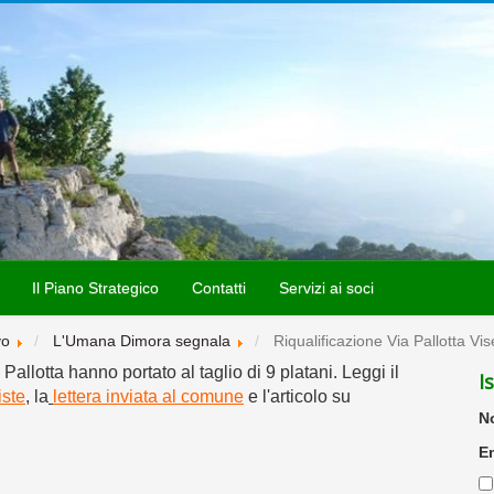
Il Piano Strategico
Contatti
Servizi ai soci
vo
L'Umana Dimora segnala
Riqualificazione Via Pallotta Vi
a Pallotta hanno portato al taglio di 9 platani. Leggi il
I
iste
, la
lettera inviata al comune
e l'articolo su
N
E