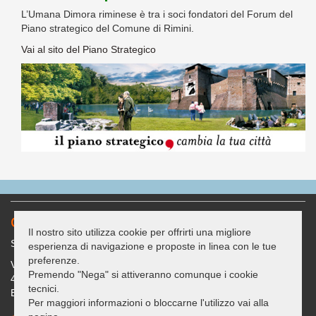
L’Umana Dimora riminese è tra i soci fondatori del Forum del
Piano strategico del Comune di Rimini.
Vai al sito del Piano Strategico
Contatti
Il nostro sito utilizza cookie per offrirti una migliore
Sede legale: c/o Casa delle Associazioni "G. Bracconi"
esperienza di navigazione e proposte in linea con le tue
preferenze.
Via Covignano 238
Premendo "Nega" si attiveranno comunque i cookie
47923 - Rimini (RN)
tecnici.
Email: segreteria@umanadimorarimini.it
Per maggiori informazioni o bloccarne l'utilizzo vai alla