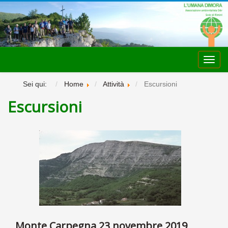
Toggl
navig
Sei qui:
Home
Attività
Escursioni
Escursioni
Monte Carpegna 23 novembre 2019