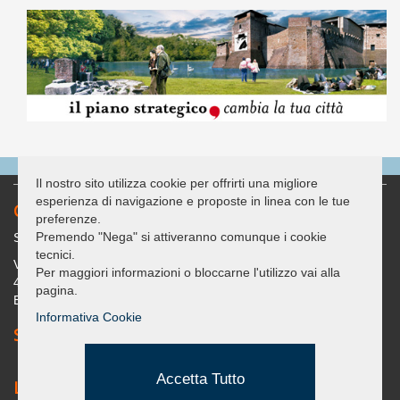
Il nostro sito utilizza cookie per offrirti una migliore
esperienza di navigazione e proposte in linea con le tue
Contatti
preferenze.
Premendo "Nega" si attiveranno comunque i cookie
Sede legale: c/o Casa delle Associazioni "G. Bracconi"
tecnici.
Via Covignano 238
Per maggiori informazioni o bloccarne l'utilizzo vai alla
47923 - Rimini (RN)
pagina.
Email: segreteria@umanadimorarimini.it
Informativa Cookie
Seguici su Facebook
Accetta Tutto
Link Utili